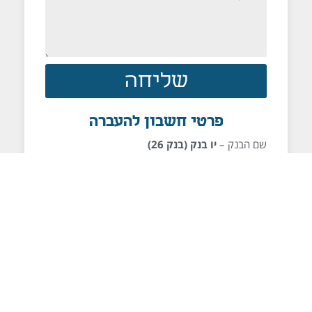
הפניה
שליחה
פרטי חשבון להעברה
שם הבנק –
יו בנק (בנק 26)
מקבוצת הבינלאומי.
סניף קרן היסוד
288
מס' חשבון
220426
לתרומה בביט