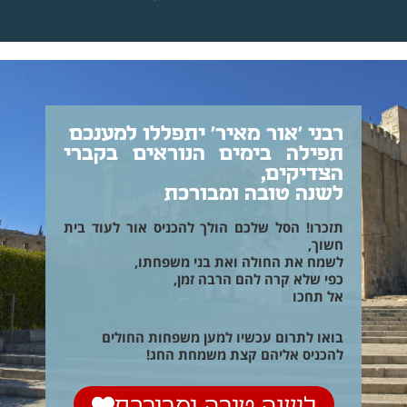
רבני 'אור מאיר' יתפללו למענכם
תפילה בימים הנוראים בקברי
הצדיקים,
לשנה טובה ומבורכת
תזכרו! הסל שלכם הולך להכניס אור לעוד בית
חשוך,
לשמח את החולה ואת בני משפחתו,
כפי שלא קרה להם הרבה זמן,
אל תחכו
בואו לתרום עכשיו למען משפחות החולים
להכניס אליהם קצת משמחת החג!
לשנה טובה ומבורכת